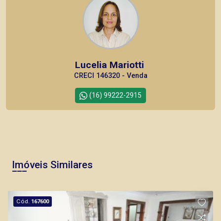
Lucelia Mariotti
CRECI 146320 - Venda
(16) 99222-2915
CORRETOR DE PLANTÃO
Imóveis Similares
Marcos Antonio Ferreira
Cód.
167600
CRECI 82740 - Venda