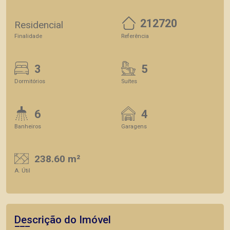
212720
Residencial
Finalidade
Referência
3
5
Dormitórios
Suítes
6
4
Banheiros
Garagens
238.60 m²
A. Útil
Descrição do Imóvel