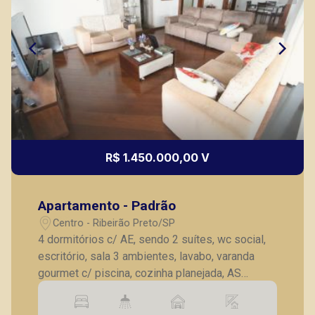
(16) 99137-0754
Corretor(a) Online
CORRETOR DE PLANTÃO
R$ 1.450.000,00 V
Murilo Bazilio
Apartamento - Padrão
CRECI 307.010 - Venda
Centro - Ribeirão Preto/SP
(16) 98119-7226
4 dormitórios c/ AE, sendo 2 suítes, wc social,
escritório, sala 3 ambientes, lavabo, varanda
Corretor(a) Online
gourmet c/ piscina, cozinha planejada, AS
CORRETOR DE PLANTÃO
planejada, wc de serviço, 4 vagas de garagem.