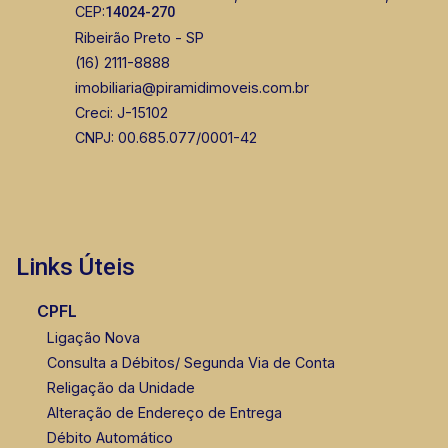
CEP:
14024-270
CRECI 270092 - Venda
Ribeirão Preto - SP
(16) 99263-0551
(16) 2111-8888
imobiliaria@piramidimoveis.com.br
Corretor(a) Online
Creci: J-15102
CORRETOR DE PLANTÃO
CNPJ: 00.685.077/0001-42
Links Úteis
Fátima Spadaro
CPFL
CRECI 119074 - Venda
Ligação Nova
Consulta a Débitos/ Segunda Via de Conta
(16) 99105-3578
Religação da Unidade
Corretor(a) Online
Alteração de Endereço de Entrega
Débito Automático