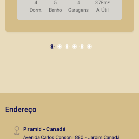
4
5
4
378m²
Dorm.
Banho
Garagens
A. Útil
Fabiana Gonçalves
CRECI 293.460 - Venda
(16) 99799-9323
Corretor(a) Online
CORRETOR DE PLANTÃO
Endereço
Piramid - Canadá
Thamiris Leandra Benevides
Avenida Carlos Consoni, 880 - Jardim Canadá,