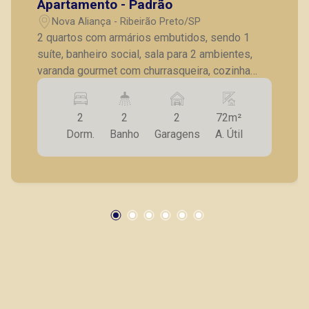
Apartamento - Padrão
Lucelia Mariotti
Nova Aliança - Ribeirão Preto/SP
CRECI 146320 - Venda
2 quartos com armários embutidos, sendo 1
suíte, banheiro social, sala para 2 ambientes,
(16) 99222-2915
varanda gourmet com churrasqueira, cozinha
CORRETOR DE PLANTÃO
planejada, lavanderia, 2 vagas de garagem.
2
2
2
72m²
Dorm.
Banho
Garagens
A. Útil
Bráulio Alvarez
CRECI 234.175 - Venda
(16) 99327-7979
Corretor(a) Online
CORRETOR DE PLANTÃO