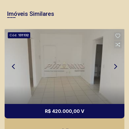
Imóveis Similares
Cód.
131132
Marcos Antonio Ferreira
CRECI 82740 - Venda
(16) 99137-0754
Corretor(a) Online
CORRETOR DE PLANTÃO
R$ 420.000,00 V