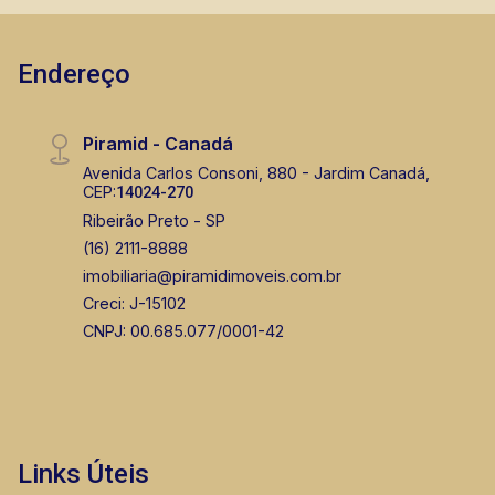
Endereço
Piramid - Canadá
Murilo Bazilio
Avenida Carlos Consoni, 880 - Jardim Canadá,
CEP:
14024-270
CRECI 307.010 - Venda
Ribeirão Preto - SP
(16) 98119-7226
(16) 2111-8888
imobiliaria@piramidimoveis.com.br
Corretor(a) Online
Creci: J-15102
CORRETOR DE PLANTÃO
CNPJ: 00.685.077/0001-42
Links Úteis