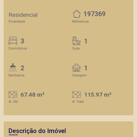
197369
Residencial
Finalidade
Referência
3
1
Dormitórios
Suite
2
1
Banheiros
Garagem
67.48 m²
115.97 m²
A. Útil
A. Total
Descrição do Imóvel