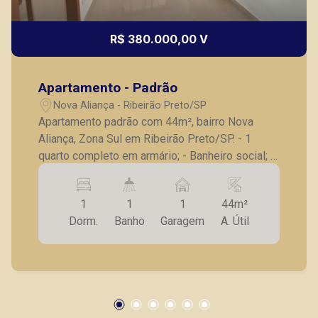
R$ 380.000,00 V
Apartamento - Padrão
Nova Aliança - Ribeirão Preto/SP
Apartamento padrão com 44m², bairro Nova
Aliança, Zona Sul em Ribeirão Preto/SP. - 1
quarto completo em armário; - Banheiro social; -
Sala para 2 ambientes com painel; - Cozinha
planejada; - Lavanderia; - Varanda gourmet; - 1
1
1
1
44m²
vaga de garagem. A Piramid tem como objetivo
Dorm.
Banho
Garagem
A. Útil
atender seus clientes com agilidade e
segurança, em locação, vendas de imóveis
prontos, usados ou mesmo nos principais
lançamentos da cidade de Ribeirão Preto.