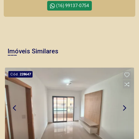
(16) 99137-0754
Imóveis Similares
Cód.
228647