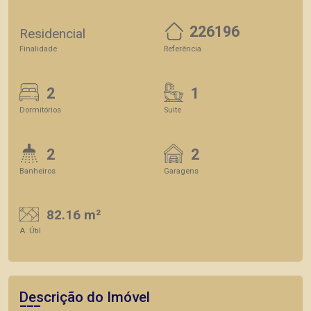
226196
Residencial
Finalidade
Referência
2
1
Dormitórios
Suite
2
2
Banheiros
Garagens
82.16 m²
A. Útil
Descrição do Imóvel