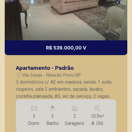
R$ 539.000,00 V
Apartamento - Padrão
Vila Seixas - Ribeirão Preto/SP
3 dormitórios c/ AE em madeira, sendo 1 suíte,
roupeiro, sala 2 ambientes, sacada, lavabo,
cozinha planejada, AS, wc de serviço, 2 vagas
de garagem.
3
3
2
107m²
Dorm.
Banho
Garagens
A. Útil