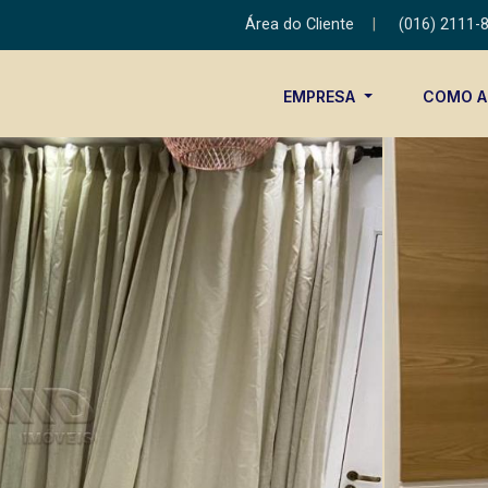
Área do Cliente
|
(016) 2111-
EMPRESA
COMO 