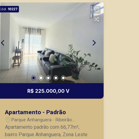
Thamiris Leandra Benevides
CRECI 270092 - Venda
Cód.
93227
(16) 99263-0551
CORRETOR DE PLANTÃO
Fátima Spadaro
R$ 225.000,00 V
CRECI 119074 - Venda
(16) 99105-3578
Apartamento - Padrão
Parque Anhanguera - Ribeirão
CORRETOR DE PLANTÃO
Preto/SP
Apartamento padrão com 66,77m²,
bairro Parque Anhanguera, Zona Leste