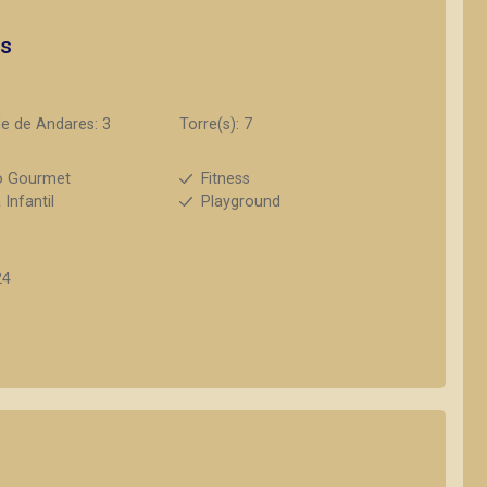
os
e de Andares: 3
Torre(s): 7
o Gourmet
Fitness
 Infantil
Playground
24