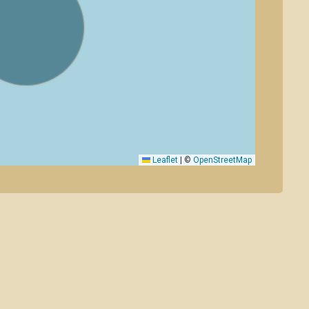
Leaflet
|
©
OpenStreetMap