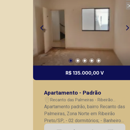
R$ 135.000,00 V
Apartamento - Padrão
Recanto das Palmeiras - Ribeirão
Preto/SP
Apartamento padrão, bairro Recanto das
Palmeiras, Zona Norte em Ribeirão
Preto/SP; - 02 dormitórios; - Banheiro
social; - Sala para 02 ambientes; -