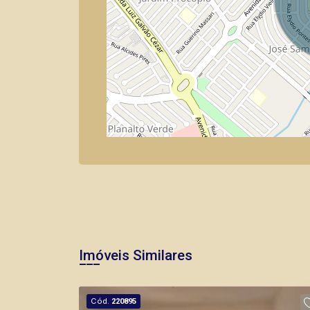
Imóveis Similares
Cód.
220895