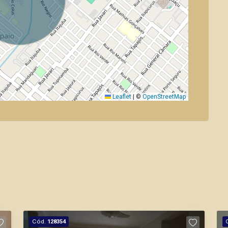
Leaflet
|
©
OpenStreetMap
Cód.
128354