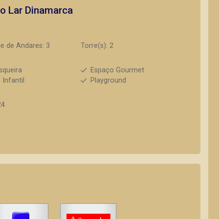
to
Lar Dinamarca
e de Andares: 3
Torre(s): 2
squeira
Espaço Gourmet
 Infantil
Playground
24