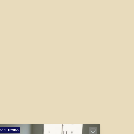
Fátima Spadaro
CRECI 119074 - Venda
(16) 99105-3578
CORRETOR DE PLANTÃO
Thamiris Leandra Benevides
CRECI 270092 - Venda
Cód.
102866