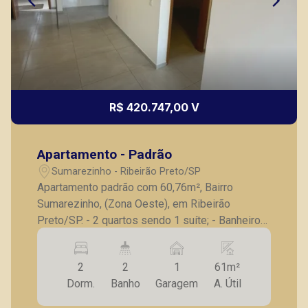
R$ 420.747,00 V
Apartamento - Padrão
Sumarezinho - Ribeirão Preto/SP
Apartamento padrão com 60,76m², Bairro
Sumarezinho, (Zona Oeste), em Ribeirão
Preto/SP. - 2 quartos sendo 1 suíte; - Banheiro
social; - Sala para 2 ambientes; - Cozinha; -
Lavanderia; - Varanda gourmet; - 1 vaga de
2
2
1
61m²
garagem. A Piramid tem como objetivo atender
Dorm.
Banho
Garagem
A. Útil
seus clientes com agilidade e segurança, em
locação, vendas de imóveis prontos, usados ou