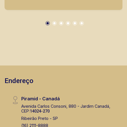
mesmo nos principais lançamentos da cidade
de Ribeirão Preto.
Endereço
Piramid - Canadá
Avenida Carlos Consoni, 880 - Jardim Canadá,
CEP:
14024-270
Ribeirão Preto - SP
(16) 2111-8888