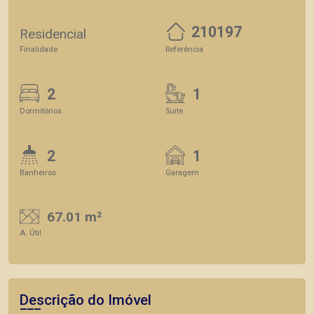
210197
Residencial
Finalidade
Referência
2
1
Dormitórios
Suite
2
1
Banheiros
Garagem
67.01 m²
A. Útil
Descrição do Imóvel