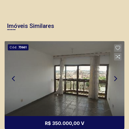
Imóveis Similares
Marcos Antonio Ferreira
Cód.
73661
CRECI 82740 - Venda
(16) 99137-0754
CORRETOR DE PLANTÃO
R$ 350.000,00 V
Thamiris Leandra Benevides