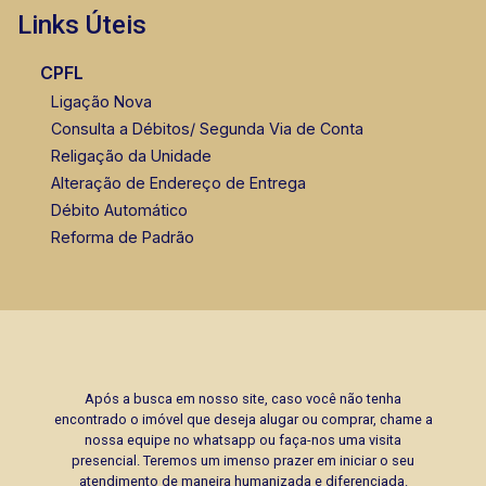
Links Úteis
Bráulio Alvarez
CRECI 234.175 - Venda
CPFL
(16) 99327-7979
Ligação Nova
Consulta a Débitos/ Segunda Via de Conta
Corretor(a) Online
Religação da Unidade
Alteração de Endereço de Entrega
Débito Automático
Reforma de Padrão
Após a busca em nosso site, caso você não tenha
encontrado o imóvel que deseja alugar ou comprar, chame a
nossa equipe no whatsapp ou faça-nos uma visita
presencial. Teremos um imenso prazer em iniciar o seu
atendimento de maneira humanizada e diferenciada.