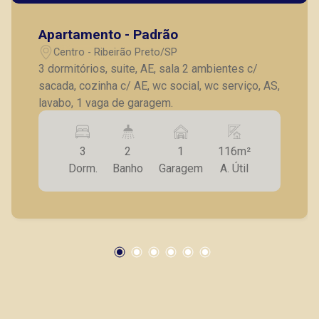
CRECI 270092 - Venda
Apartamento - Padrão
(16) 99263-0551
Centro - Ribeirão Preto/SP
Corretor(a) Online
3 dormitórios, suite, AE, sala 2 ambientes c/
sacada, cozinha c/ AE, wc social, wc serviço, AS,
CORRETOR DE PLANTÃO
lavabo, 1 vaga de garagem.
3
2
1
116m²
Dorm.
Banho
Garagem
A. Útil
Lucelia Mariotti
CRECI 146320 - Venda
(16) 99222-2915
Corretor(a) Online
CORRETOR DE PLANTÃO