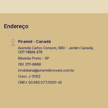
Endereço
Fabiana Gonçalves
Piramid - Canadá
CRECI 293.460 - Venda
Avenida Carlos Consoni, 880 - Jardim Canadá,
CEP:
14024-270
(16) 99799-9323
Ribeirão Preto - SP
Corretor(a) Online
(16) 2111-8888
imobiliaria@piramidimoveis.com.br
CORRETOR DE PLANTÃO
Creci: J-15102
CNPJ: 00.685.077/0001-42