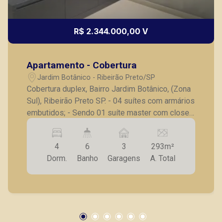
R$ 2.344.000,00 V
Apartamento - Cobertura
Jardim Botânico - Ribeirão Preto/SP
Cobertura duplex, Bairro Jardim Botânico, (Zona
Sul), Ribeirão Preto SP. - 04 suítes com armários
embutidos; - Sendo 01 suíte master com closet;
- Lavabo; - Sala para 02 ambientes; - Sala de tv;
- Varanda gourmet com churrasqueira; - Deck
4
6
3
293m²
com piscina; - Vestiário; - Cozinha planejada; -
Dorm.
Banho
Garagens
A. Total
Lavanderia; - Despensa; - 03 vagas de
garagens. A Piramid tem como objetivo atender
seus clientes com agilidade e segurança, em
locação, vendas de imóveis prontos, usados ou
mesmo nos principais lançamentos da cidade
de Ribeirão Preto.