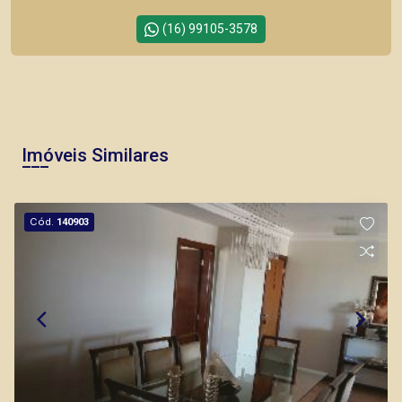
(16) 99105-3578
Corretor(a) Online
Imóveis Similares
Cód.
140903