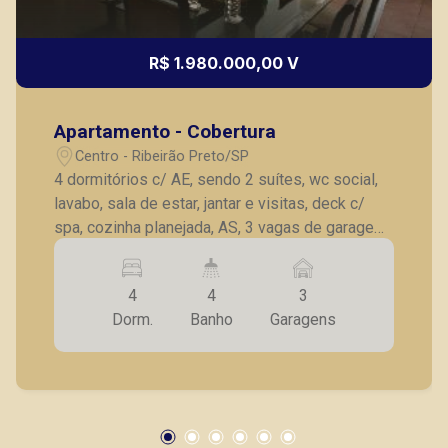
R$ 1.980.000,00 V
Apartamento - Cobertura
Centro - Ribeirão Preto/SP
4 dormitórios c/ AE, sendo 2 suítes, wc social,
lavabo, sala de estar, jantar e visitas, deck c/
spa, cozinha planejada, AS, 3 vagas de garagem.
Mobiliado c/ 4 camas solteiro, 2 sofás, 6
poltronas, jogo de jantar 8 lugares, 2 aparadores,
4
4
3
mesa centro, frigobar, adega, estante, aparelho
Dorm.
Banho
Garagens
de som, 2 televisores 32 e 50 polegadas, 2
geladeiras, microondas, chiffonier, máquina de
lavar roupas.