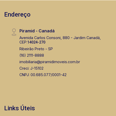
climatizados e iluminação completa. Também
temos imóveis no Nova Aliança, Nova Aliança
Endereço
Sul, Jardim Botânico, imóveis comerciais, casas
e apartamentos próximos a mercados,
farmácias, escolas, além de pontos comerciais
Piramid - Canadá
localizados na Zona Sul.
Avenida Carlos Consoni, 880 - Jardim Canadá,
CEP:
14024-270
Ribeirão Preto - SP
(16) 2111-8888
imobiliaria@piramidimoveis.com.br
Creci: J-15102
CNPJ: 00.685.077/0001-42
Links Úteis