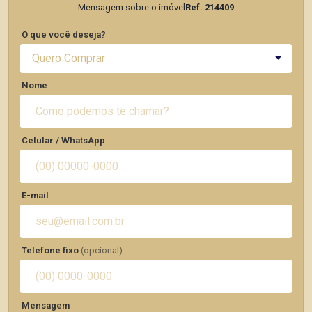
Mensagem sobre o imóvel
Ref. 214409
O que você deseja?
Quero Comprar
Nome
Celular / WhatsApp
E-mail
Telefone fixo
(opcional)
Mensagem