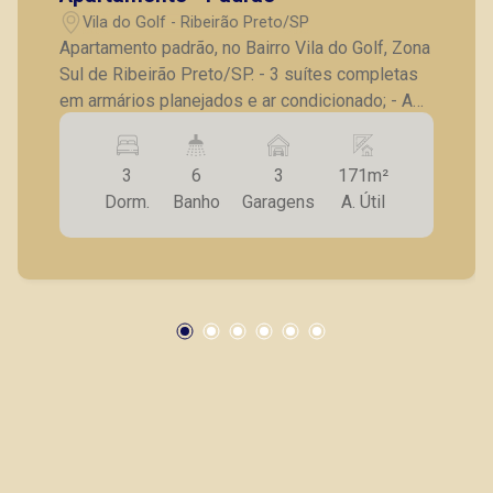
Vila do Golf - Ribeirão Preto/SP
Apartamento padrão, no Bairro Vila do Golf, Zona
Sul de Ribeirão Preto/SP. - 3 suítes completas
em armários planejados e ar condicionado; - A
suíte master conta com 1 closet, 02 banheiros
completos, ar condicionado, painel planejado e
3
6
3
171m²
uma linda vista; - Escritório; - Lavabo; - Sala para
Dorm.
Banho
Garagens
A. Útil
3 ambientes com painel planejado; - Área
gourmet com armário planejado, churrasqueira
elétrica, integrada a sala; - Cozinha com
armários planejados, mesa planejada e fogão; -
Despensa; - Lavanderia; - Banheiro de serviço; -
03 vagas de garagem com 1 box privativo; -
Apartamento completo, com total funcionalidade
e sofisticação, em localização excelente,
condomínio completo, com área de lazer
maravilhosa, ambientes com um toque de
sofisticação e modernos. Ambientes