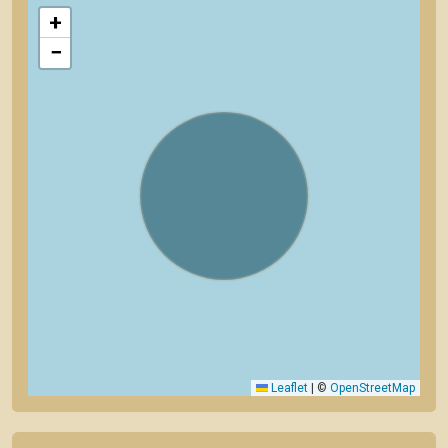
+
−
Leaflet
|
©
OpenStreetMap