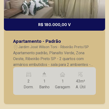
R$ 180.000,00 V
Apartamento - Padrão
Jardim José Wilson Toni - Ribeirão Preto/SP
Apartamento padrão, Planalto Verde, Zona
Oeste, Ribeirão Preto SP - 2 quartos com
armários embutidos - sala para 2 ambientes -
cozinha planejada - banheiro social completo -
lavanderia - 1 vaga de garagem A Piramid tem
2
1
1
43m²
como objetivo atender seus clientes com
Dorm.
Banho
Garagem
A. Útil
agilidade e segurança, em locação, vendas de
imóveis prontos, usados ou mesmo nos
principais lançamentos da cidade de Ribeirão
Preto.