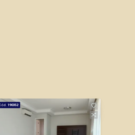
Cód.
190352