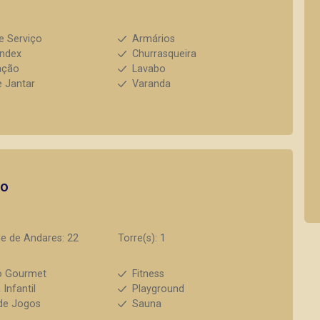
e Serviço
Armários
index
Churrasqueira
ação
Lavabo
e Jantar
Varanda
to
e de Andares: 22
Torre(s): 1
o Gourmet
Fitness
 Infantil
Playground
de Jogos
Sauna