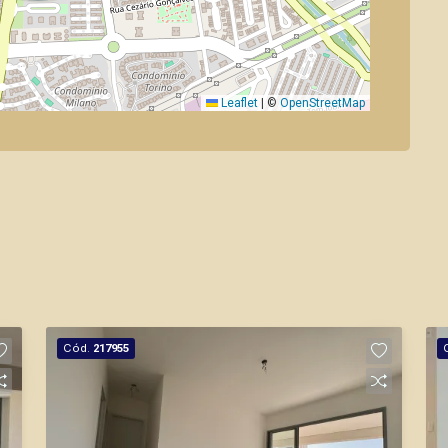
Leaflet
|
©
OpenStreetMap
Cód.
217955