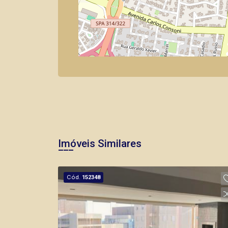
Imóveis Similares
Cód.
152348