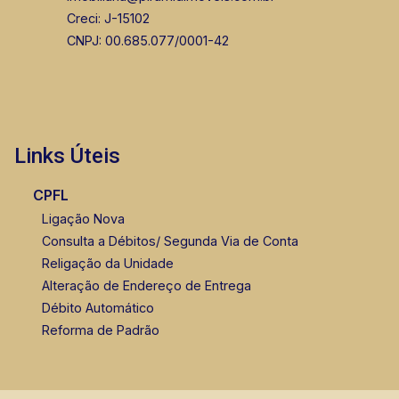
Creci: J-15102
CNPJ: 00.685.077/0001-42
Marcos Antonio Ferreira
CRECI 82740 - Venda
(16) 99137-0754
Links Úteis
Corretor(a) Online
CPFL
Ligação Nova
Consulta a Débitos/ Segunda Via de Conta
Religação da Unidade
Alteração de Endereço de Entrega
Débito Automático
Reforma de Padrão