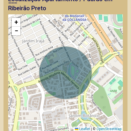
Ribeirão Preto
+
−
Leaflet
|
©
OpenStreetMap