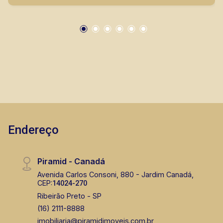
vendas de imóveis prontos, usados ou mesmo
nos principais lançamentos da cidade de
CORRETOR DE PLANTÃO
Ribeirão Preto.
Thamiris Leandra Benevides
CRECI 270092 - Venda
Endereço
(16) 99263-0551
Corretor(a) Online
Piramid - Canadá
Avenida Carlos Consoni, 880 - Jardim Canadá,
CORRETOR DE PLANTÃO
CEP:
14024-270
Ribeirão Preto - SP
(16) 2111-8888
imobiliaria@piramidimoveis.com.br