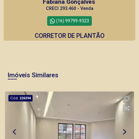
Fabiana Gonçalves
CRECI 293.460 - Venda
(16) 99799-9323
CORRETOR DE PLANTÃO
Imóveis Similares
Bráulio Alvarez
CRECI 234.175 - Venda
Cód.
226394
(16) 99327-7979
CORRETOR DE PLANTÃO