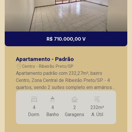
Fátima Spadaro
R$ 710.000,00 V
CRECI 119074 - Venda
(16) 99105-3578
Apartamento - Padrão
CORRETOR DE PLANTÃO
Centro - Ribeirão Preto/SP
Apartamento padrão com 232,27m², bairro
Centro, Zona Central de Ribeirão Preto/SP. - 4
quartos, sendo 2 suítes completo em armários
sendo 1 com closet; - Lavabo; - Sala para 3
ambientes; - Sacada; - Cozinha planejada; -
4
4
2
232m²
Despensa; - Lavanderia; - Quarto de serviço; -
Lucelia Mariotti
Dorm.
Banho
Garagens
A. Útil
Banheiro serviço; - 2 vagas de garagem. A
CRECI 146320 - Venda
Piramid tem como objetivo atender seus
clientes com agilidade e segurança, em locação,
(16) 99222-2915