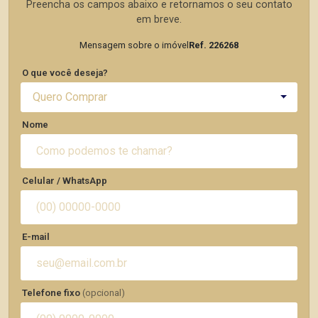
Preencha os campos abaixo e retornamos o seu contato
em breve.
Mensagem sobre o imóvel
Ref. 226268
O que você deseja?
Quero Comprar
Nome
Celular / WhatsApp
E-mail
Telefone fixo
(opcional)