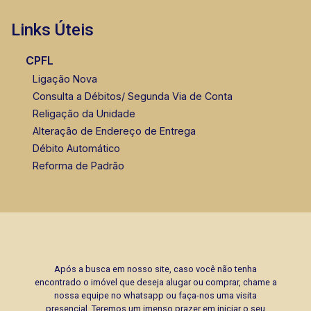
Marcos Antonio Ferreira
CRECI 82740 - Venda
Links Úteis
(16) 99137-0754
CPFL
Ligação Nova
Consulta a Débitos/ Segunda Via de Conta
Religação da Unidade
Alteração de Endereço de Entrega
Débito Automático
Reforma de Padrão
Após a busca em nosso site, caso você não tenha
encontrado o imóvel que deseja alugar ou comprar, chame a
nossa equipe no whatsapp ou faça-nos uma visita
presencial. Teremos um imenso prazer em iniciar o seu