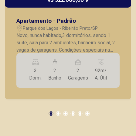
R$ 522.000,00 V
Fabiana Gonçalves
CRECI 293.460 - Venda
Apartamento - Padrão
(16) 99799-9323
Parque dos Lagos - Ribeirão Preto/SP
Corretor(a) Online
Novo, nunca habitado,3 dormitórios, sendo 1
suíte, sala para 2 ambientes, banheiro social, 2
CORRETOR DE PLANTÃO
vagas de garagens. Condições especiais na
tabela de setembro de 2021. Visite o decorado!
3
2
2
92m²
Dorm.
Banho
Garagens
A. Útil
Bráulio Alvarez
CRECI 234.175 - Venda
(16) 99327-7979
Corretor(a) Online