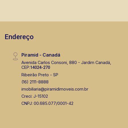
CORRETOR DE PLANTÃO
Endereço
Lucelia Mariotti
Piramid - Canadá
CRECI 146320 - Venda
Avenida Carlos Consoni, 880 - Jardim Canadá,
CEP:
14024-270
(16) 99222-2915
Ribeirão Preto - SP
(16) 2111-8888
CORRETOR DE PLANTÃO
imobiliaria@piramidimoveis.com.br
Creci: J-15102
CNPJ: 00.685.077/0001-42