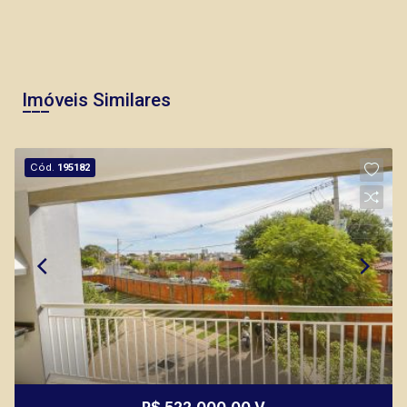
CORRETOR DE PLANTÃO
Imóveis Similares
Fátima Spadaro
Cód.
195182
CRECI 119074 - Venda
(16) 99105-3578
CORRETOR DE PLANTÃO