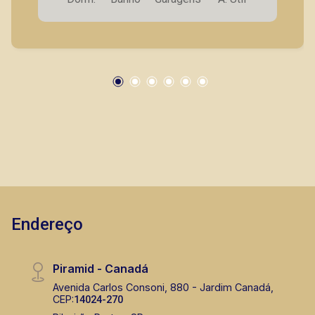
Piramid tem como objetivo atender seus
clientes com agilidade e segurança, em locação,
vendas de imóveis prontos, usados ou mesmo
nos principais lançamentos da cidade de
Ribeirão Preto.
Endereço
Piramid - Canadá
Avenida Carlos Consoni, 880 - Jardim Canadá,
CEP:
14024-270