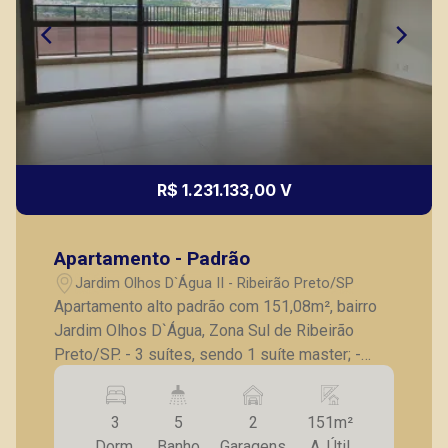
R$ 1.231.133,00 V
Apartamento - Padrão
Jardim Olhos D`Água II - Ribeirão Preto/SP
Apartamento alto padrão com 151,08m², bairro
Jardim Olhos D`Água, Zona Sul de Ribeirão
Preto/SP. - 3 suítes, sendo 1 suíte master; -
Lavabo; - Sala para 2 ambientes; - Varanda
gourmet; - Cozinha; - Lavanderia; - Banheiro de
3
5
2
151m²
serviço; - Laje técnica; - 2 vagas de garagem. A
Dorm.
Banho
Garagens
A. Útil