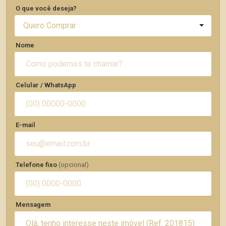
O que você deseja?
Quero Comprar
Nome
Celular / WhatsApp
E-mail
Telefone fixo
(opcional)
Mensagem