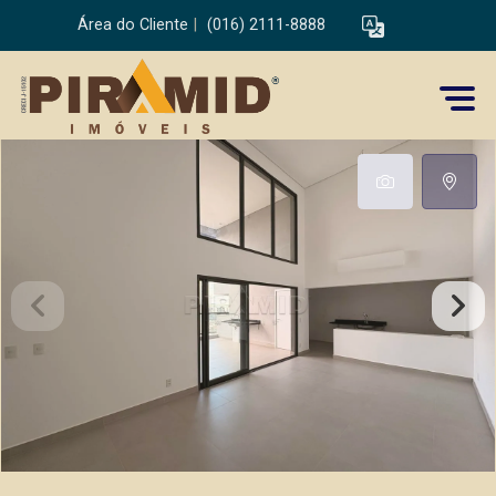
Área do Cliente
|
(016) 2111-8888