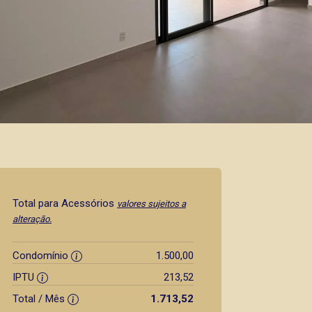
Total para Acessórios
valores sujeitos a
alteração.
Condomínio
1.500,00
IPTU
213,52
Total / Mês
1.713,52