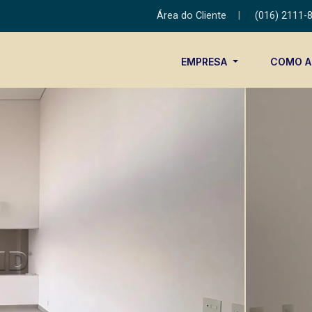
Área do Cliente
|
(016) 2111-
EMPRESA
COMO 