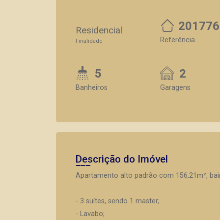
201776
Residencial
Referência
Finalidade
5
2
Banheiros
Garagens
Descrição do Imóvel
Apartamento alto padrão com 156,21m², bair
- 3 suítes, sendo 1 master;
- Lavabo;