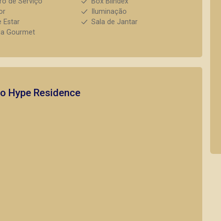
ro de Serviço
Box Blindex
or
Iluminação
e Estar
Sala de Jantar
da Gourmet
to
Hype Residence