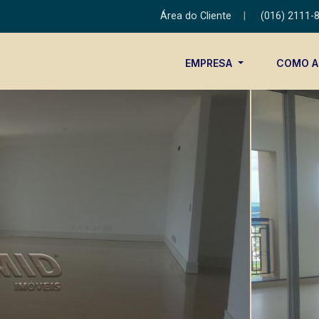
Área do Cliente
|
(016) 2111-
EMPRESA
COMO 