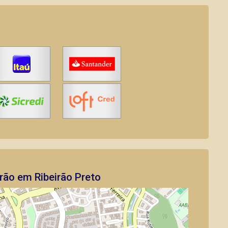
rão em Ribeirão Preto