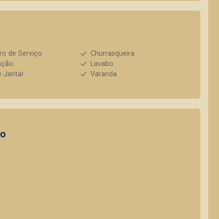
ro de Serviço
Churrasqueira
ação
Lavabo
e Jantar
Varanda
to