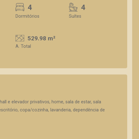
4
4
Dormitórios
Suítes
529.98 m²
A. Total
all e elevador privativos, home, sala de estar, sala
escritório, copa/cozinha, lavanderia, dependência de