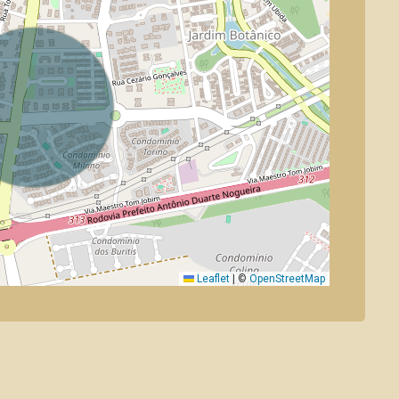
Leaflet
|
©
OpenStreetMap