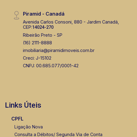
segurança, em locação, vendas de imóveis
prontos, usados ou mesmo nos principais
Thamiris Leandra Benevides
Piramid - Canadá
lançamentos da cidade de Ribeirão Preto.
CRECI 270092 - Venda
Avenida Carlos Consoni, 880 - Jardim Canadá,
CEP:
14024-270
(16) 99263-0551
Ribeirão Preto - SP
(16) 2111-8888
CORRETOR DE PLANTÃO
imobiliaria@piramidimoveis.com.br
Creci: J-15102
CNPJ: 00.685.077/0001-42
Murilo Bazilio
CRECI 307.010 - Venda
Links Úteis
(16) 98119-7226
CPFL
Ligação Nova
Consulta a Débitos/ Segunda Via de Conta