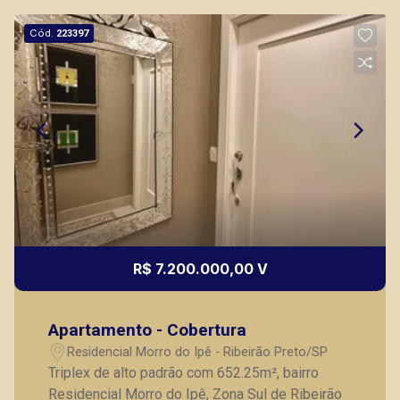
Fátima Spadaro
CRECI 119074 - Venda
Cód.
223397
(16) 99105-3578
Corretor(a) Online
CORRETOR DE PLANTÃO
R$ 7.200.000,00 V
Bráulio Alvarez
CRECI 234.175 - Venda
Apartamento - Cobertura
(16) 99327-7979
Residencial Morro do Ipê - Ribeirão Preto/SP
Corretor(a) Online
Triplex de alto padrão com 652.25m², bairro
Residencial Morro do Ipê, Zona Sul de Ribeirão