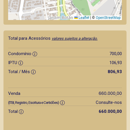
Leaflet
|
©
OpenStreetMap
Total para Acessórios
valores sujeitos a alteração.
Condomínio
700,00
IPTU
106,93
Total / Mês
806,93
660.000,00
Venda
Consulte-nos
(ITBI, Registro, Escritura e Certidões)
Total
660.000,00