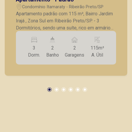
Condomínio Itamaraty - Ribeirão Preto/SP
Apartamento padrão com 115 m², Bairro Jardim
Irajá , Zona Sul em Ribeirão Preto/SP. - 3
Dormitórios, sendo uma suíte, rico em armários;
- Sala grande dois ambientes; - Banheiro social;
- Cozinha com armários; - Área de serviço com
3
2
2
115m²
quintal; - 2 vagas Paralelas de garagem; A
Dorm.
Banho
Garagens
A. Útil
Piramid tem como objetivo atender seus
clientes com agilidade e segurança, em locação,
vendas de imóveis prontos, usados ou mesmo
nos principais lançamentos da cidade de
Ribeirão Preto.