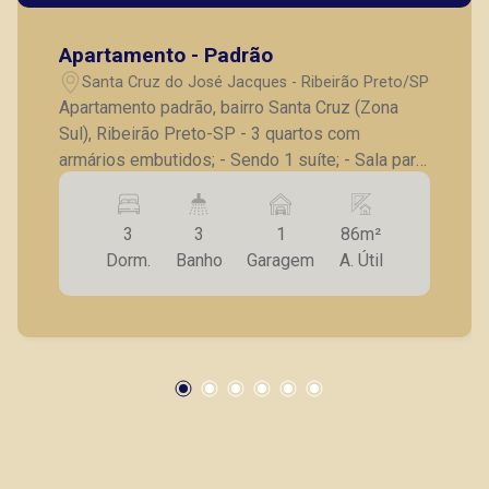
Apartamento - Padrão
Santa Cruz do José Jacques - Ribeirão Preto/SP
Apartamento padrão, bairro Santa Cruz (Zona
Sul), Ribeirão Preto-SP - 3 quartos com
armários embutidos; - Sendo 1 suíte; - Sala para
2 ambientes; - Sacada; - Cozinha planejada; -
Lavanderia; - Banheiro de serviço; - 1 vaga de
3
3
1
86m²
garagem. Também temos imóveis no Nova
Dorm.
Banho
Garagem
A. Útil
Aliança, Bosque das Juritis, casas e
apartamentos próximos a mercados, farmácias,
escolas, além de pontos comerciais localizados
na Zona Sul.