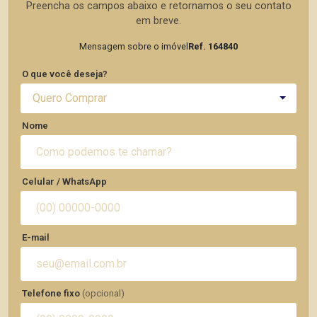
Preencha os campos abaixo e retornamos o seu contato
em breve.
Mensagem sobre o imóvel
Ref. 164840
O que você deseja?
Quero Comprar
Nome
Celular / WhatsApp
E-mail
Telefone fixo
(opcional)