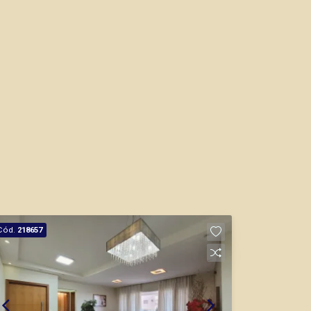
Cód.
218657