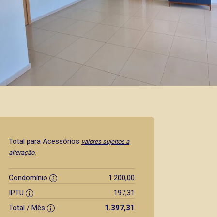
Total para Acessórios
valores sujeitos a
alteração.
Condomínio
1.200,00
IPTU
197,31
Total / Mês
1.397,31