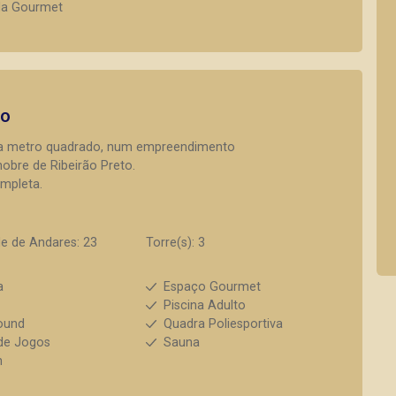
da Gourmet
to
ada metro quadrado, num empreendimento
obre de Ribeirão Preto.
mpleta.
e de Andares: 23
Torre(s): 3
a
Espaço Gourmet
s
Piscina Adulto
ound
Quadra Poliesportiva
de Jogos
Sauna
h