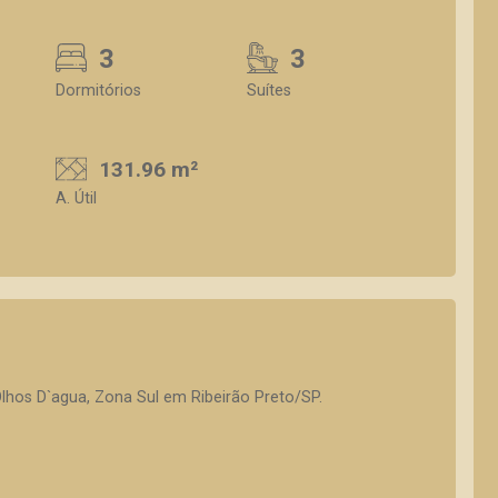
3
3
Dormitórios
Suítes
131.96 m²
A. Útil
hos D`agua, Zona Sul em Ribeirão Preto/SP.