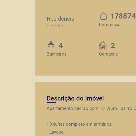
178874
Residencial
Referência
Finalidade
4
2
Banheiros
Garagens
Descrição do Imóvel
Apartamento padrão com 131,96m², bairro Ol
- 3 suítes completo em armários;
- Lavabo;