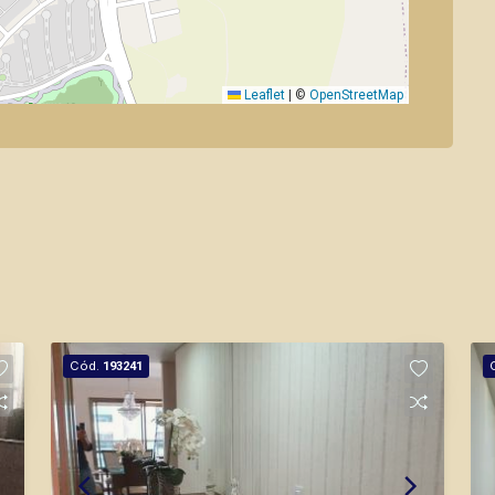
Leaflet
|
©
OpenStreetMap
Cód.
193241