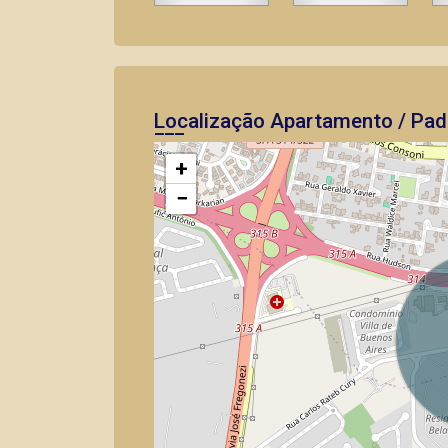
Localização Apartamento / Pad
+
−