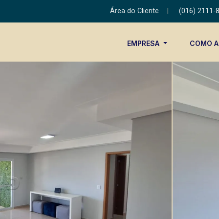
Área do Cliente
|
(016) 2111-
EMPRESA
COMO 