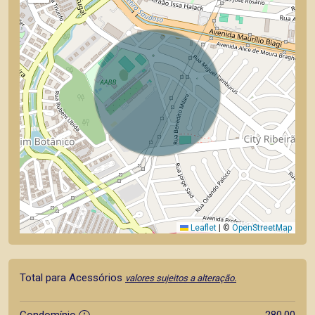
Leaflet
|
©
OpenStreetMap
Total para Acessórios
valores sujeitos a alteração.
Condomínio
280,00