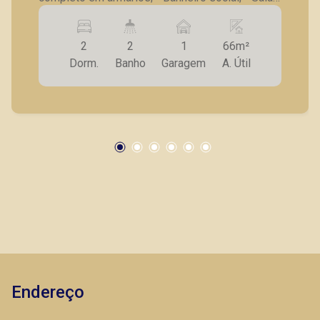
para 2 ambientes; - Sacada; - Cozinha com
gabinete; - Lavanderia; - Banheiro de serviço - 1
2
2
1
66m²
vaga de garagem. A Piramid tem como objetivo
Dorm.
Banho
Garagem
A. Útil
atender seus clientes com agilidade e
segurança, em locação, vendas de imóveis
prontos, usados ou mesmo nos principais
lançamentos da cidade de Ribeirão Preto.
Endereço