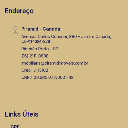
Murilo Bazilio
Endereço
CRECI 307.010 - Venda
(16) 98119-7226
Piramid - Canadá
Corretor(a) Online
Avenida Carlos Consoni, 880 - Jardim Canadá,
CEP:
14024-270
CORRETOR DE PLANTÃO
Ribeirão Preto - SP
(16) 2111-8888
imobiliaria@piramidimoveis.com.br
Creci: J-15102
CNPJ: 00.685.077/0001-42
Fátima Spadaro
CRECI 119074 - Venda
Links Úteis
(16) 99105-3578
CPFL