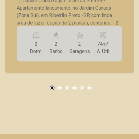
Jardim Olhos D'água - Ribeirão Preto/SP
Apartamento lançamento, no Jardim Canadá
CORRETOR DE PLANTÃO
(Zona Sul), em Ribeirão Preto -SP, com linda
área de lazer, opção de 2 plantas, contendo: - 2
dormitórios, sendo 1 suíte; - Sala 2 ambientes; -
Banheiro social; - Cozinha; - Lavanderia; -
2
2
2
74m²
Varanda gourmet; - Laje técnica; - 2 vagas de
Dorm.
Banho
Garagens
A. Útil
garagem. - Fotos do decorado. * Entrega
prevista para Fevereiro de 2024. * Consultar
Fabiana Gonçalves
valores atualizados e unidades disponíveis.
CRECI 293.460 - Venda
(16) 99799-9323
CORRETOR DE PLANTÃO