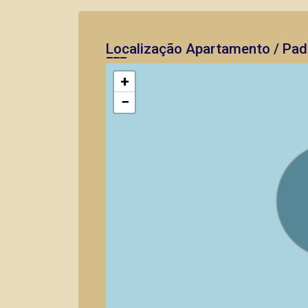
Localização Apartamento / Pad
+
−