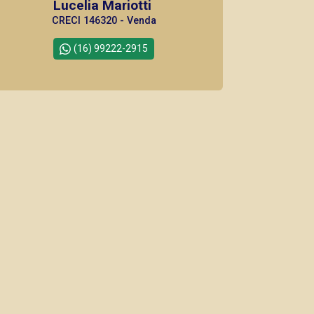
Lucelia Mariotti
CRECI 146320 - Venda
(16) 99222-2915