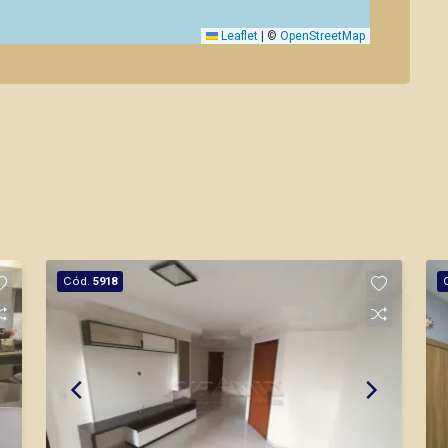
Leaflet
|
©
OpenStreetMap
Cód.
5918