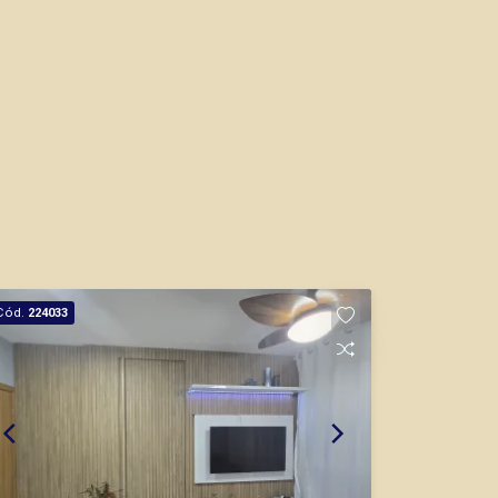
Cód.
224033