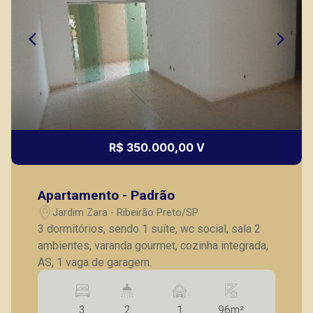
R$ 350.000,00 V
Apartamento - Padrão
Jardim Zara - Ribeirão Preto/SP
3 dormitórios, sendo 1 suíte, wc social, sala 2
ambientes, varanda gourmet, cozinha integrada,
AS, 1 vaga de garagem.
3
2
1
96m²