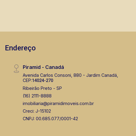
CORRETOR DE PLANTÃO
Endereço
Bráulio Alvarez
CRECI 234.175 - Venda
Piramid - Canadá
(16) 99327-7979
Avenida Carlos Consoni, 880 - Jardim Canadá,
CEP:
14024-270
Corretor(a) Online
Ribeirão Preto - SP
(16) 2111-8888
CORRETOR DE PLANTÃO
imobiliaria@piramidimoveis.com.br
Creci: J-15102
CNPJ: 00.685.077/0001-42