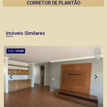
CORRETOR DE PLANTÃO
Imóveis Similares
Fabiana Gonçalves
CRECI 293.460 - Venda
Cód.
121625
(16) 99799-9323
Corretor(a) Online
CORRETOR DE PLANTÃO