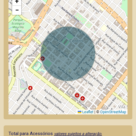
+
−
Leaflet
|
©
OpenStreetMap
Total para Acessórios
valores sujeitos a alteração.