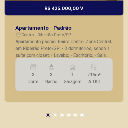
R$ 425.000,00 V
Thamiris Leandra Benevides
CRECI 270092 - Venda
Apartamento - Padrão
(16) 99263-0551
Centro - Ribeirão Preto/SP
Corretor(a) Online
Apartamento padrão, Bairro Centro, Zona Central,
em Ribeirão Preto/SP; - 3 dormitórios, sendo 1
CORRETOR DE PLANTÃO
suíte com closet; - Lavabo; - Escritório; - Sala
para 3 ambientes; - Sacada; - Cozinha planejada;
- Área de serviço com armários;; - Dependência
3
3
1
216m²
de serviço; - 1 vaga de garagem. A Piramid tem
Dorm.
Banho
Garagem
A. Útil
como objetivo atender seus clientes com
agilidade e segurança, em locação, vendas de
imóveis prontos, usados ou mesmo nos
Marcos Antonio Ferreira
principais lançamentos da cidade de Ribeirão
CRECI 82740 - Venda
Preto.
(16) 99137-0754