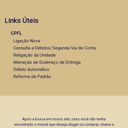
Lucelia Mariotti
CRECI 146320 - Venda
Links Úteis
(16) 99222-2915
CPFL
Ligação Nova
Consulta a Débitos/ Segunda Via de Conta
Religação da Unidade
Alteração de Endereço de Entrega
Débito Automático
Reforma de Padrão
Após a busca em nosso site, caso você não tenha
encontrado o imóvel que deseja alugar ou comprar, chame a