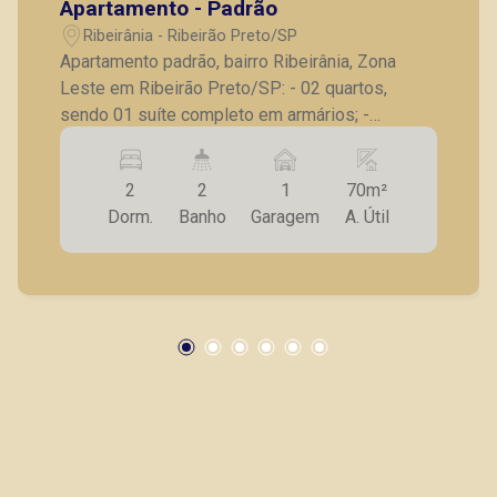
Apartamento - Padrão
(16) 99222-2915
Ribeirânia - Ribeirão Preto/SP
Apartamento padrão, bairro Ribeirânia, Zona
CORRETOR DE PLANTÃO
Leste em Ribeirão Preto/SP: - 02 quartos,
sendo 01 suíte completo em armários; -
Banheiro social; - Sala para 2 ambientes; -
Cozinha planejada; - Lavanderia; - Varanda
2
2
1
70m²
gourmet; - 01 vaga de garagem. A Piramid tem
Dorm.
Banho
Garagem
A. Útil
como objetivo atender seus clientes com
agilidade e segurança, em locação, vendas de
Bráulio Alvarez
imóveis prontos, usados ou mesmo nos
CRECI 234.175 - Venda
principais lançamentos da cidade de Ribeirão
(16) 99327-7979
Preto.
CORRETOR DE PLANTÃO