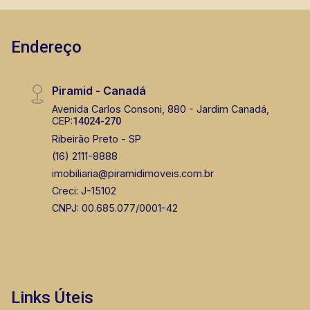
Fabiana Gonçalves
Endereço
CRECI 293.460 - Venda
(16) 99799-9323
Piramid - Canadá
Avenida Carlos Consoni, 880 - Jardim Canadá,
CORRETOR DE PLANTÃO
CEP:
14024-270
Ribeirão Preto - SP
(16) 2111-8888
imobiliaria@piramidimoveis.com.br
Creci: J-15102
CNPJ: 00.685.077/0001-42
Murilo Bazilio
CRECI 307.010 - Venda
(16) 98119-7226
Links Úteis
Corretor(a) Online