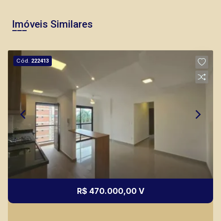
Imóveis Similares
Fátima Spadaro
CRECI 119074 - Venda
Cód.
222413
(16) 99105-3578
Corretor(a) Online
CORRETOR DE PLANTÃO
R$ 470.000,00 V
Lucelia Mariotti
CRECI 146320 - Venda