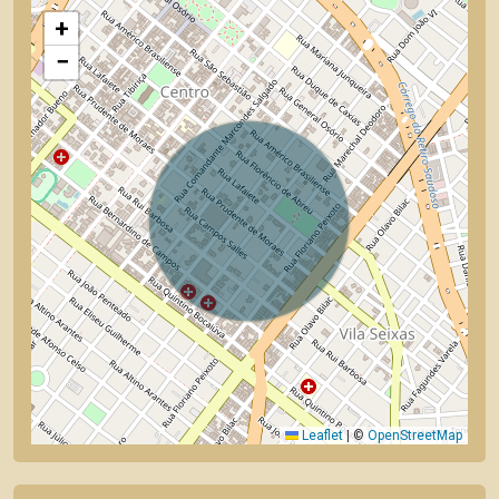
+
−
Leaflet
|
©
OpenStreetMap