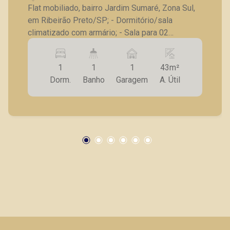
Flat mobiliado, bairro Jardim Sumaré, Zona Sul,
em Ribeirão Preto/SP; - Dormitório/sala
climatizado com armário; - Sala para 02
ambientes; - Sacada ampla; - Cozinha planejada;
- Lavanderia com divisória; - 01 vaga de
1
1
1
43m²
garagem. A Piramid tem como objetivo atender
Dorm.
Banho
Garagem
A. Útil
seus clientes com agilidade e segurança, em
locação, vendas de imóveis prontos, usados ou
mesmo nos principais lançamentos da cidade
de Ribeirão Preto.