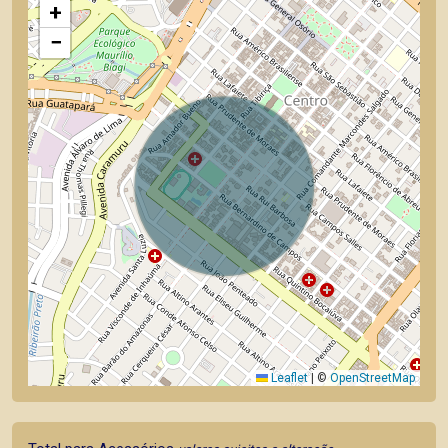
+
−
Leaflet
|
©
OpenStreetMap