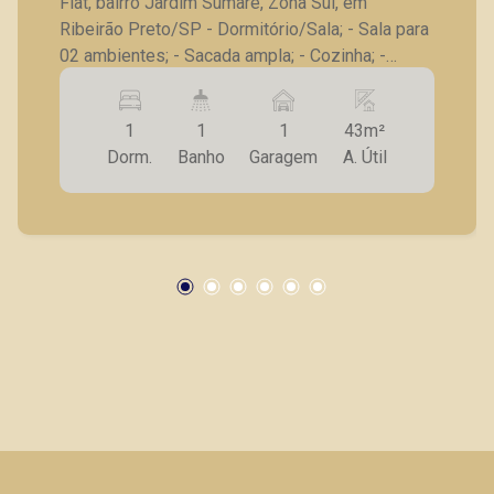
Flat, bairro Jardim Sumaré, Zona Sul, em
Ribeirão Preto/SP - Dormitório/Sala; - Sala para
02 ambientes; - Sacada ampla; - Cozinha; -
Lavanderia integrada; - 01 Vaga de garagem. A
Piramid tem como objetivo atender seus
1
1
1
43m²
clientes com agilidade e segurança, em locação,
Dorm.
Banho
Garagem
A. Útil
vendas de imóveis prontos, usados ou mesmo
nos principais lançamentos da cidade de
Ribeirão Preto.