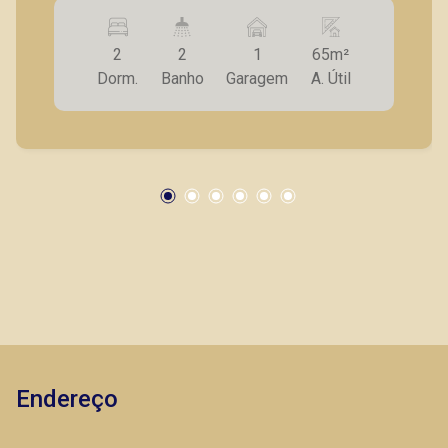
Ribeirão Preto; - Próximo ao parque Raya; -
Apartamentos com 65 m² com diversas opções
2
2
1
65m²
de tipologia; - Unidades de 2 quartos sendo 1
Dorm.
Banho
Garagem
A. Útil
suíte; - Acabamentos diferenciados; - Alto
padrão construtivo; - Área de lazer completa: -
Piscina com deck molhado; - Piscina adulto e
infantil; - Academia coberta; - Sauna; - Vestiário;
- Espaço Kids; - Salão de jogos; - Praça; -
Playground; - Pet Place; - Quadra recreativa; -
Quadra beach tennis; - Crossfit *** Consulte
tabela de valores. Também temos imóveis no
Jardim Canadá, City Ribeirão Bosque das Juritis,
casas e apartamentos próximos a mercados,
farmácias, escolas, além de pontos comerciais
localizados na Zona Sul.
Endereço