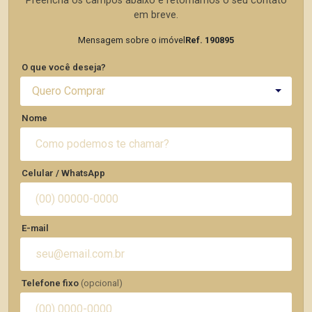
Preencha os campos abaixo e retornamos o seu contato
em breve.
Mensagem sobre o imóvel
Ref. 190895
O que você deseja?
Quero Comprar
Nome
Celular / WhatsApp
E-mail
Telefone fixo
(opcional)