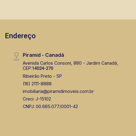
lançamentos da cidade de Ribeirão Preto.
Endereço
Piramid - Canadá
Avenida Carlos Consoni, 880 - Jardim Canadá,
CEP:
14024-270
Ribeirão Preto - SP
(16) 2111-8888
imobiliaria@piramidimoveis.com.br
Creci: J-15102
CNPJ: 00.685.077/0001-42