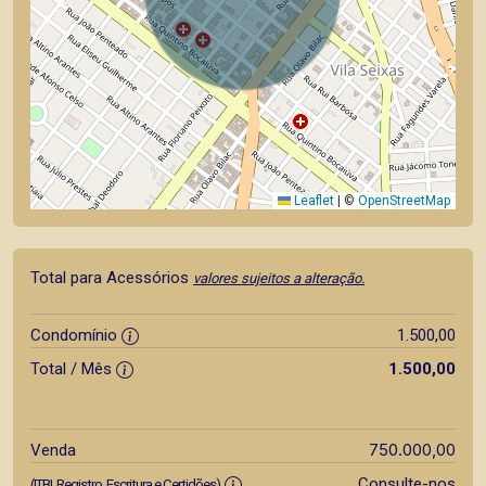
Leaflet
|
©
OpenStreetMap
Total para Acessórios
valores sujeitos a alteração.
Condomínio
1.500,00
Total / Mês
1.500,00
750.000,00
Venda
Consulte-nos
(ITBI, Registro, Escritura e Certidões)