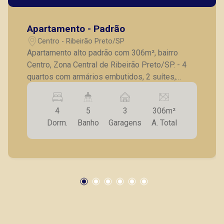
Apartamento - Padrão
Centro - Ribeirão Preto/SP
Apartamento alto padrão com 306m², bairro
Centro, Zona Central de Ribeirão Preto/SP. - 4
quartos com armários embutidos, 2 suítes,
sendo 1 master com closet e banheiro com
acessibilidade; - Corredor com louçaria e
4
5
3
306m²
rouparia; - Banheiro social completo; - Hall
Dorm.
Banho
Garagens
A. Total
elevador; - Hall social; - Sala para 2 ambientes; -
Sacada ampla; - Escritório/Home theater; -
Lavabo; - Cozinha com armários planejados; -
Sala de almoço; - Lavanderia; - Suíte de serviço;
- Despensa; - Deposito; - 3 vagas de garagem
separadas. A Piramid tem como objetivo
atender seus clientes com agilidade e
segurança, em locação, vendas de imóveis
prontos, usados ou mesmo nos principais