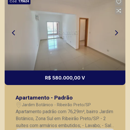
Thamiris Leandra Benevides
Cód.
170624
CRECI 270092 - Venda
(16) 99263-0551
CORRETOR DE PLANTÃO
R$ 580.000,00 V
Lucelia Mariotti
CRECI 146320 - Venda
Apartamento - Padrão
(16) 99222-2915
Jardim Botânico - Ribeirão Preto/SP
Apartamento padrão com 76,29m², bairro Jardim
CORRETOR DE PLANTÃO
Botânico, Zona Sul em Ribeirão Preto/SP. - 2
suítes com armários embutidos; - Lavabo; - Sala