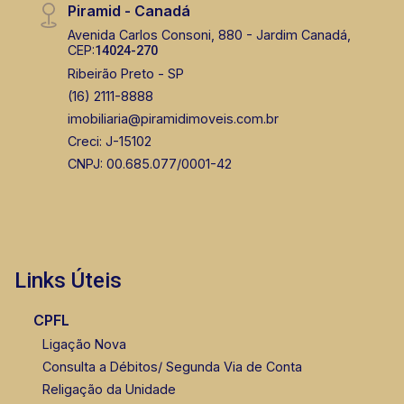
Piramid - Canadá
(16) 99105-3578
Avenida Carlos Consoni, 880 - Jardim Canadá,
CEP:
14024-270
Corretor(a) Online
Ribeirão Preto - SP
(16) 2111-8888
CORRETOR DE PLANTÃO
imobiliaria@piramidimoveis.com.br
Creci: J-15102
CNPJ: 00.685.077/0001-42
Bráulio Alvarez
CRECI 234.175 - Venda
Links Úteis
(16) 99327-7979
CPFL
Corretor(a) Online
Ligação Nova
Consulta a Débitos/ Segunda Via de Conta
Religação da Unidade