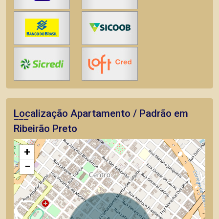
Localização Apartamento / Padrão em
Ribeirão Preto
+
−