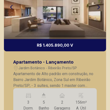
R$ 1.405.890,00 V
Apartamento - Lançamento
Jardim Botânico - Ribeirão Preto/SP
Apartamento de Alto padrão em construção, no
Bairro Jardim Botânico, Zona Sul em Ribeirão
Preto/SP; - 3 suítes, sendo 1 master com
banheiro Sr. e Sra.; - Home tv; - Elevador
privativo; - Living com pé direito duplo; - Lavabo;
3
5
2
156m²
- Varanda com pé direito duplo; - Cozinha; -
Dorm.
Banho
Garagens
A. Útil
Lavanderia; - Despensa; - Banheiro de serviços;