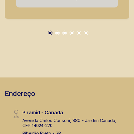
- Terraço técnico; - 2 vagas de garagem, com
depósito privativo. - Entrega prevista para
04/2025. A Piramid tem como objetivo atender
seus clientes com agilidade e segurança, em
locação, vendas de imóveis prontos, usados ou
mesmo nos principais lançamentos da cidade
de Ribeirão Preto.
Endereço
Piramid - Canadá
Avenida Carlos Consoni, 880 - Jardim Canadá,
CEP:
14024-270
Ribeirão Preto - SP