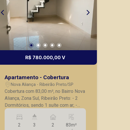
Lucelia Mariotti
CRECI 146320 - Venda
(16) 99222-2915
CORRETOR DE PLANTÃO
R$ 780.000,00 V
Apartamento - Cobertura
Thamiris Leandra Benevides
Nova Aliança - Ribeirão Preto/SP
CRECI 270092 - Venda
Cobertura com 83,00 m², no Bairro Nova
Aliança, Zona Sul, Ribeirão Preto: - 2
(16) 99263-0551
Dormitórios, sendo 1 suíte com ar; -
Corretor(a) Online
Banheiro social; - Sala de estar; -
Cozinha planejada; - Área de serviço;
CORRETOR DE PLANTÃO
2
3
2
83m²
Andar superior; - Sala de tv; - Lavabo; -