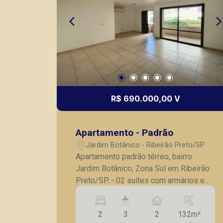
R$ 690.000,00 V
Apartamento - Padrão
Jardim Botânico - Ribeirão Preto/SP
Apartamento padrão térreo, bairro
Jardim Botânico, Zona Sul em Ribeirão
Preto/SP. - 02 suítes com armários e
climatizadas; - sala ampliada com 03
ambientes; - Sacada grande; - Cozinha
2
3
2
132m²
planejada; - Área de serviço; - Banheiro