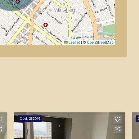
Leaflet
|
©
OpenStreetMap
Cód.
232049