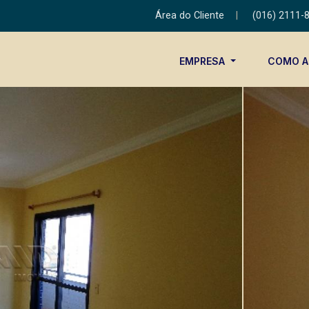
Área do Cliente
|
(016) 2111-
EMPRESA
COMO 