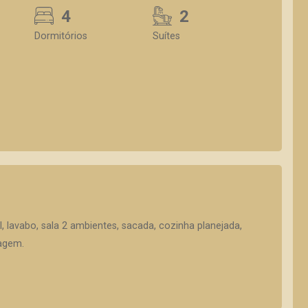
4
2
Dormitórios
Suítes
l, lavabo, sala 2 ambientes, sacada, cozinha planejada,
ragem.