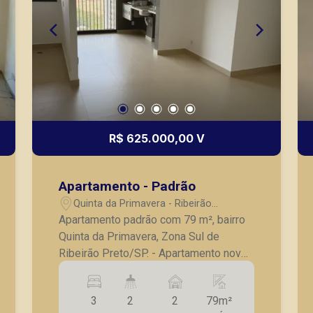
R$ 625.000,00 V
Apartamento - Padrão
Quinta da Primavera - Ribeirão
Preto/SP
Apartamento padrão com 79 m², bairro
Quinta da Primavera, Zona Sul de
Ribeirão Preto/SP. - Apartamento novo;
- 03 quartos, sendo 01 suíte; - Sala para
2 ambientes; - Varanda Gourmet; -
3
2
2
79m²
Banheiro social; - Cozinha; - Área de