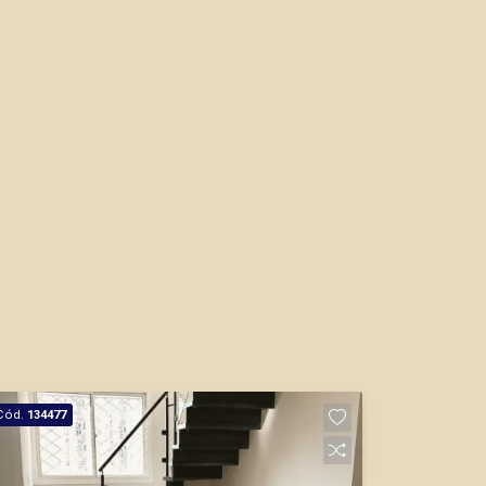
CORRETOR DE PLANTÃO
Fabiana Gonçalves
CRECI 293.460 - Venda
(16) 99799-9323
CORRETOR DE PLANTÃO
Cód.
134477