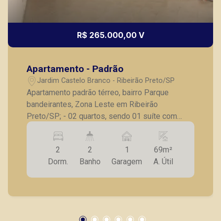
R$ 265.000,00 V
Apartamento - Padrão
Jardim Castelo Branco - Ribeirão Preto/SP
Apartamento padrão térreo, bairro Parque
bandeirantes, Zona Leste em Ribeirão
Preto/SP; - 02 quartos, sendo 01 suíte com
armários; - Banheiro social; - Sala para 02
ambientes; - Cozinha com armários; -
2
2
1
69m²
Lavanderia; - Quintal; - 01 vaga de garagem
Dorm.
Banho
Garagem
A. Útil
descoberta. A Piramid tem como objetivo
atender seus clientes com agilidade e
segurança, em locação, vendas de imóveis
prontos, usados ou mesmo nos principais
lançamentos da cidade de Ribeirão Preto