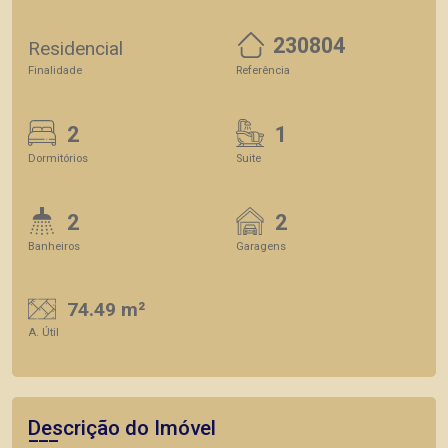
230804
Residencial
Finalidade
Referência
2
1
Dormitórios
Suite
2
2
Banheiros
Garagens
74.49 m²
A. Útil
Descrição do Imóvel