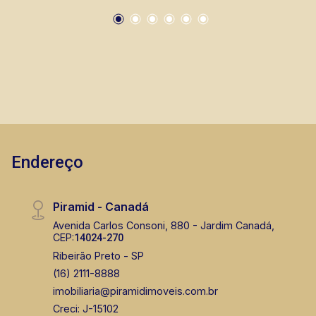
mesmo nos principais lançamentos da cidade
de Ribeirão Preto.
Endereço
Piramid - Canadá
Avenida Carlos Consoni, 880 - Jardim Canadá,
CEP:
14024-270
Ribeirão Preto - SP
(16) 2111-8888
imobiliaria@piramidimoveis.com.br
Creci: J-15102