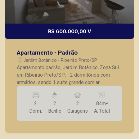
R$ 600.000,00 V
Apartamento - Padrão
Jardim Botânico - Ribeirão Preto/SP
Apartamento padrão, Jardim Botânico, Zona Sul
em Ribeirão Preto/SP; - 2 dormitórios com
armários, sendo 1 suíte grande com ar
condicionado; - Banheiro social; - Sala para 2
ambientes com rack e ar condicionado; -
2
2
2
84m²
Varanda gourmet; - Cozinha americana planejada;
Dorm.
Banho
Garagens
A. Total
- Lavanderia com armários; - 2 vagas de
garagem. A Piramid tem como objetivo atender
seus clientes com agilidade e segurança, em
locação, vendas de imóveis prontos, usados ou