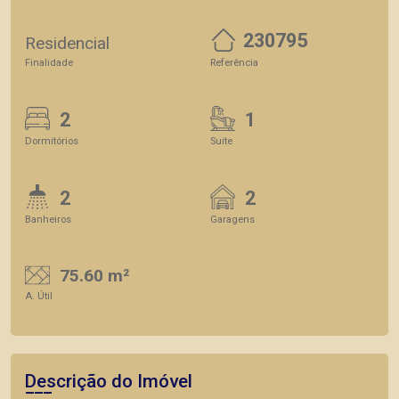
230795
Residencial
Finalidade
Referência
2
1
Dormitórios
Suite
2
2
Banheiros
Garagens
75.60 m²
A. Útil
Descrição do Imóvel