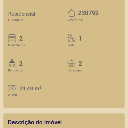
230792
Residencial
Finalidade
Referência
2
1
Dormitórios
Suite
2
2
Banheiros
Garagens
74.49 m²
A. Útil
Descrição do Imóvel