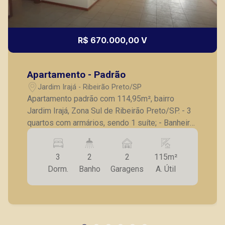
R$ 670.000,00 V
Apartamento - Padrão
Jardim Irajá - Ribeirão Preto/SP
Apartamento padrão com 114,95m², bairro
Jardim Irajá, Zona Sul de Ribeirão Preto/SP. - 3
quartos com armários, sendo 1 suíte; - Banheiro
social; - Sala para 2 ambientes; - Sacada; -
Cozinha planejada; - Área de serviço com
3
2
2
115m²
armários; - 2 vagas de garagem. A Piramid tem
Dorm.
Banho
Garagens
A. Útil
como objetivo atender seus clientes com
agilidade e segurança, em locação, vendas de
imóveis prontos, usados ou mesmo nos
principais lançamentos da cidade de Ribeirão
Preto.