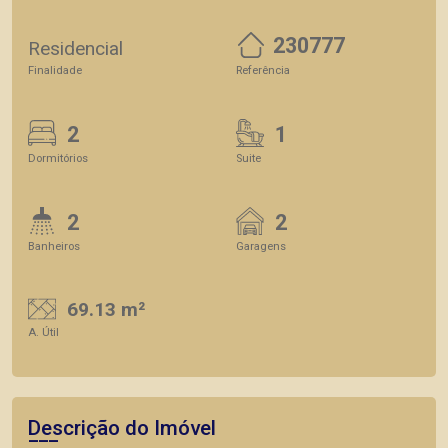
230777
Residencial
Finalidade
Referência
2
1
Dormitórios
Suite
2
2
Banheiros
Garagens
69.13 m²
A. Útil
Descrição do Imóvel