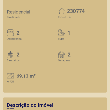
230774
Residencial
Finalidade
Referência
2
1
Dormitórios
Suite
2
2
Banheiros
Garagens
69.13 m²
A. Útil
Descrição do Imóvel