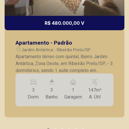
R$ 480.000,00 V
Apartamento - Padrão
Jardim Antártica - Ribeirão Preto/SP
Apartamento térreo com quintal, Bairro Jardim
Antártica, Zona Oeste, em Ribeirão Preto/SP; - 3
dormitórios, sendo 1 suíte completo em
armários; - Banheiro social; - Sala para 2
ambientes; - Cozinha planejada; - Lavanderia; -
3
3
1
147m²
Banheiro de serviço; - Quintal; - Varanda gourmet
Dorm.
Banho
Garagem
A. Útil
com churrasqueira; - 1 vaga de garagem. A
Piramid tem como objetivo atender seus
clientes com agilidade e segurança, em locação,
vendas de imóveis prontos, usados ou mesmo
nos principais lançamentos da cidade de