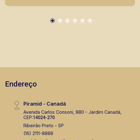
nunca habitado. A Piramid tem como objetivo
atender seus clientes com agilidade e
segurança, em locação, vendas de imóveis
prontos, usados ou mesmo nos principais
lançamentos da cidade de Ribeirão Preto.
Endereço
Piramid - Canadá
Avenida Carlos Consoni, 880 - Jardim Canadá,
CEP:
14024-270
Ribeirão Preto - SP
(16) 2111-8888