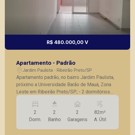
R$ 480.000,00 V
Apartamento - Padrão
Jardim Paulista - Ribeirão Preto/SP
Apartamento padrão, no bairro Jardim Paulista,
próximo a Universidade Barão de Mauá, Zona
Leste em Ribeirão Preto/SP; - 2 dormitórios
com armários embutidos, sendo 1 suíte; -
Banheiro social com armário embutido; - Sala
2
2
2
82m²
para 2 ambientes; - Varanda ampla; - Cozinha
Dorm.
Banho
Garagens
A. Útil
com móveis planejados; - Lavanderia planejada;
- 2 vagas de garagem; - Apartamento novo,