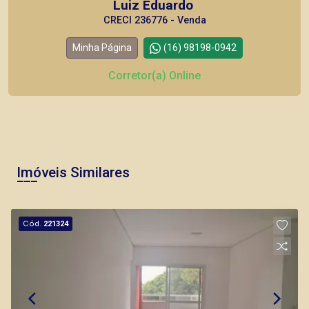
Luiz Eduardo
CRECI 236776 - Venda
Minha Página
(16) 98198-0942
Corretor(a) Online
Imóveis Similares
Cód.
221324