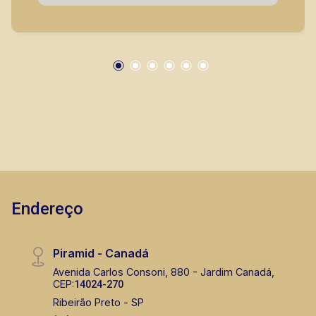
01 vaga de garagem coberta. A Piramid tem
como objetivo atender seus clientes com
agilidade e segurança, em locação, vendas de
imóveis prontos, usados ou mesmo nos
principais lançamentos da cidade de Ribeirão
Preto.
Endereço
Piramid - Canadá
Avenida Carlos Consoni, 880 - Jardim Canadá,
CEP:
14024-270
Ribeirão Preto - SP