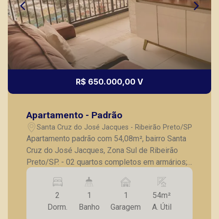
R$ 650.000,00 V
Apartamento - Padrão
Santa Cruz do José Jacques - Ribeirão Preto/SP
Apartamento padrão com 54,08m², bairro Santa
Cruz do José Jacques, Zona Sul de Ribeirão
Preto/SP. - 02 quartos completos em armários; -
Banheiro social completo; - Sala ampla integrada
a varanda; - Varanda gourmet; - Ar
2
1
1
54m²
condicionado/ventiladores; - Cozinha planejada
Dorm.
Banho
Garagem
A. Útil
com cooktop; - Área de serviço com armários; -