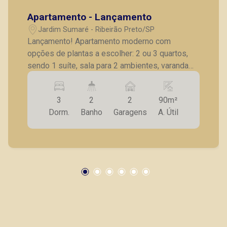
Apartamento - Lançamento
Jardim Sumaré - Ribeirão Preto/SP
Lançamento! Apartamento moderno com
opções de plantas a escolher: 2 ou 3 quartos,
sendo 1 suíte, sala para 2 ambientes, varanda
gourmet, cozinha, lavanderia, 2 vagas duplas ou
1 vaga simples de garagens, mais 1 simples
3
2
2
90m²
para moto. Entrega prevista: Setembro de 2024.
Dorm.
Banho
Garagens
A. Útil
Consultar tabelas e unidades atualizadas.
Exemplo de fluxo de pagamento: ato de
R$13.326,21 mais 30/60/90 de R$13.326,21
mais 32 mensais de R$1.615,30 mais 3 anuais
de R$ 9.422,57 e financiamento com banco na
entrega de R$399.786,33