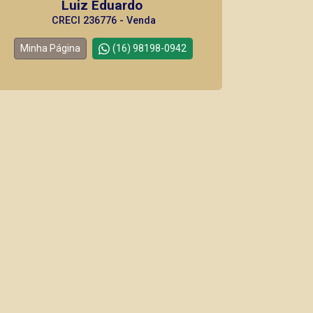
Luiz Eduardo
CRECI 236776 - Venda
Minha Página
(16) 98198-0942