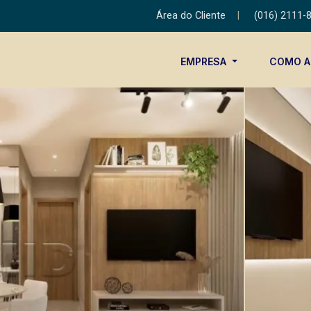
Área do Cliente
|
(016) 2111-
EMPRESA
COMO 