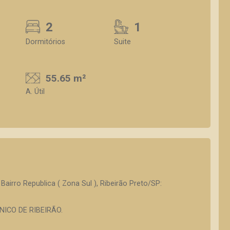
2
1
Dormitórios
Suite
55.65 m²
A. Útil
airro Republica ( Zona Sul ), Ribeirão Preto/SP:
ICO DE RIBEIRÃO.