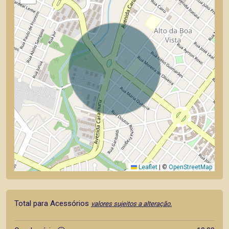
Leaflet
|
©
OpenStreetMap
Total para Acessórios
valores sujeitos a alteração.