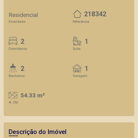
218342
Residencial
Finalidade
Referência
2
1
Dormitórios
Suite
2
1
Banheiros
Garagem
54.33 m²
A. Útil
Descrição do Imóvel