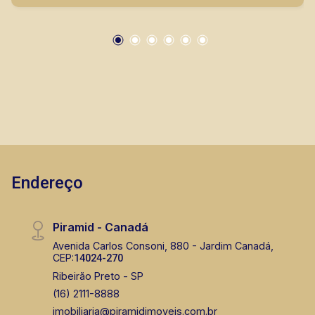
disponíveis Seja para vender, alugar ou adquirir
seu imóvel entre em contato com a Piramid
Imóveis, a sua imobiliária em Ribeirão Preto.
Endereço
Piramid - Canadá
Avenida Carlos Consoni, 880 - Jardim Canadá,
CEP:
14024-270
Ribeirão Preto - SP
(16) 2111-8888
imobiliaria@piramidimoveis.com.br