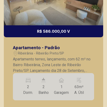
R$ 586.000,00 V
Apartamento - Padrão
Ribeirânia - Ribeirão Preto/SP
Apartamento terreo, lançamento, com 62 m² no
Bairro Ribeirânia, Zona Leste de Ribeirão
Preto/SP. Lançamento dia 28 de Setembro,
valores a partir de R$ 410 mil. - 2 dormitórios,
sendo 1 suíte - sala dois ambientes - varanda
2
2
1
63m²
Gourmet - cozinha - lavanderia - 1 vaga de
Dorm.
Banho
Garagem
A. Útil
garagem - Previsão de entrega é Novembro de
2027, ótima oportunidade de investimento ou
moradia - Consultar tabela atualizada e unidades