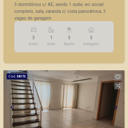
3 dormitórios c/ AE, sendo 1 suíte, wc social
completo, sala, varanda c/ vista panorâmica, 3
vagas de garagem.
3
1
3
3
Dorm.
Suite
Banho
Garagens
Cód.
58172