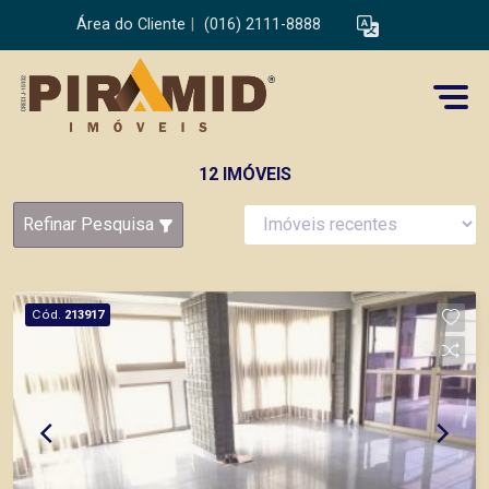
Área do Cliente
|
(016) 2111-8888
12 IMÓVEIS
Refinar Pesquisa
Cód.
213917