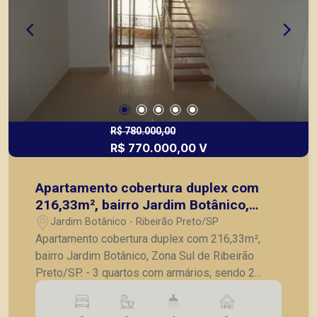
R$ 780.000,00
R$ 770.000,00 V
Apartamento cobertura duplex com
216,33m², bairro Jardim Botânico,
Zona Sul de Ribeirão Preto/SP.
Jardim Botânico - Ribeirão Preto/SP
Apartamento cobertura duplex com 216,33m²,
bairro Jardim Botânico, Zona Sul de Ribeirão
Preto/SP. - 3 quartos com armários, sendo 2
suítes; - Banheiro social completo; - Sala para 3
ambientes; - Lavabo; - Cozinha com armários