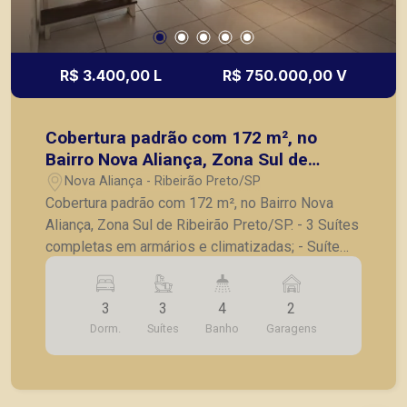
R$ 3.400,00 L
R$ 750.000,00 V
Cobertura padrão com 172 m², no
Bairro Nova Aliança, Zona Sul de
Ribeirão Preto/SP.
Nova Aliança - Ribeirão Preto/SP
Cobertura padrão com 172 m², no Bairro Nova
Aliança, Zona Sul de Ribeirão Preto/SP. - 3 Suítes
completas em armários e climatizadas; - Suíte
máster com Hidromassagem; - Banheiro social; -
Sala 2 ambientes; - Varanda gourmet com
3
3
4
2
churrasqueira e área intima; - Cozinha planejada; -
Dorm.
Suítes
Banho
Garagens
Área de serviço - 2 vagas de garagem -
Localizado no Nova Aliança. bairro tranquilo, com
fácil acesso às principais vias e excelente
infraestrutura ao redor, próximo ao Parque das