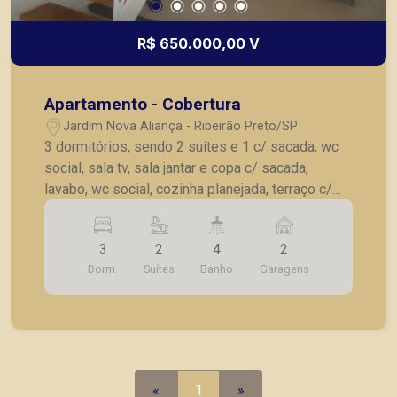
R$ 650.000,00 V
Apartamento - Cobertura
Jardim Nova Aliança - Ribeirão Preto/SP
3 dormitórios, sendo 2 suítes e 1 c/ sacada, wc
social, sala tv, sala jantar e copa c/ sacada,
lavabo, wc social, cozinha planejada, terraço c/
churrasqueira e pia, AS c/ AE, 2 vagas de
garagem.
3
2
4
2
Dorm.
Suítes
Banho
Garagens
«
1
»