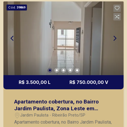
Artes, Av. Braz Olaia e Unip; A Piramid tem como
Cód.
39869
objetivo atender seus clientes com agilidade e
segurança, em locação, vendas de imóveis
prontos, usados ou mesmo nos principais
lançamentos da cidade de Ribeirão Preto.
R$ 3.500,00 L
R$ 750.000,00 V
Apartamento cobertura, no Bairro
Jardim Paulista, Zona Leste em
Ribeirão Preto/SP;
Jardim Paulista - Ribeirão Preto/SP
Apartamento cobertura, no Bairro Jardim Paulista,