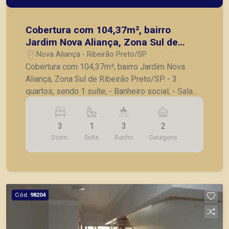
Cobertura com 104,37m², bairro
Jardim Nova Aliança, Zona Sul de
Ribeirão Preto/SP.
Nova Aliança - Ribeirão Preto/SP
Cobertura com 104,37m², bairro Jardim Nova
Aliança, Zona Sul de Ribeirão Preto/SP. - 3
quartos, sendo 1 suíte; - Banheiro social; - Sala
para 2 ambientes; - Cozinha rica em armários; -
Área de serviço; - Banheiro de serviço; - Área
3
1
3
2
gourmet com churrasqueira; - Piscina; - 2 vagas
Dorm.
Suite
Banho
Garagens
de garagem. A Piramid tem como objetivo
atender seus clientes com agilidade e segurança,
em locação, vendas de imóveis prontos, usados
ou mesmo nos principais lançamentos da cidade
de Ribeirão Preto.
Cód.
98204