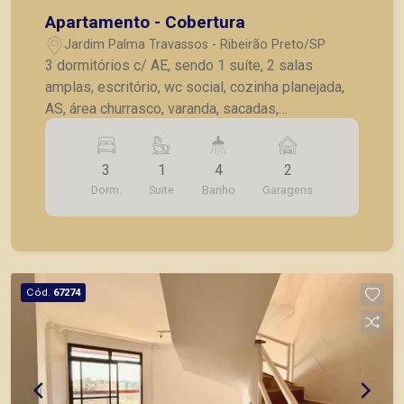
Apartamento - Cobertura
Jardim Palma Travassos - Ribeirão Preto/SP
3 dormitórios c/ AE, sendo 1 suíte, 2 salas
amplas, escritório, wc social, cozinha planejada,
AS, área churrasco, varanda, sacadas,
dependência de serviço, 2 vagas garagem.
3
1
4
2
Dorm.
Suite
Banho
Garagens
Cód.
67274