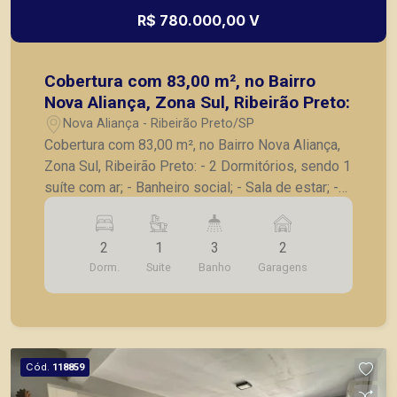
R$ 780.000,00 V
Cobertura com 83,00 m², no Bairro
Nova Aliança, Zona Sul, Ribeirão Preto:
Nova Aliança - Ribeirão Preto/SP
Cobertura com 83,00 m², no Bairro Nova Aliança,
Zona Sul, Ribeirão Preto: - 2 Dormitórios, sendo 1
suíte com ar; - Banheiro social; - Sala de estar; -
Cozinha planejada; - Área de serviço; Andar
superior; - Sala de tv; - Lavabo; - Varanda gourmet
2
1
3
2
com churrasqueira; - 2 Vagas de garagem; A
Dorm.
Suite
Banho
Garagens
Piramid tem como objetivo atender seus clientes
com agilidade e segurança, em locação, vendas
de imóveis prontos, usados ou mesmo nos
principais lançamentos da cidade de Ribeirão
Preto.
Cód.
118859