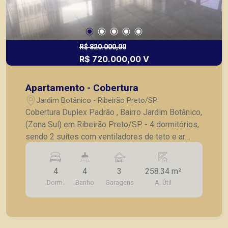
R$ 820.000,00
R$ 720.000,00 V
Apartamento - Cobertura
Jardim Botânico - Ribeirão Preto/SP
Cobertura Duplex Padrão , Bairro Jardim Botânico,
(Zona Sul) em Ribeirão Preto/SP. - 4 dormitórios,
sendo 2 suítes com ventiladores de teto e ar
condicionado; - Roupeiro; - Sala para 2 ambientes
com ar condicionado; - Piso superior com 1
4
4
3
258.34 m²
banheiro e 1 Lavabo; - Cozinha planejada; -
Dorm.
Banho
Garagens
A. Útil
Churrasqueira; - Piscina; - Área de serviço; - 03
vagas de garagens; A Piramid tem como objetivo
atender seus clientes com agilidade e segurança,
em locação, vendas de imóveis prontos, usados