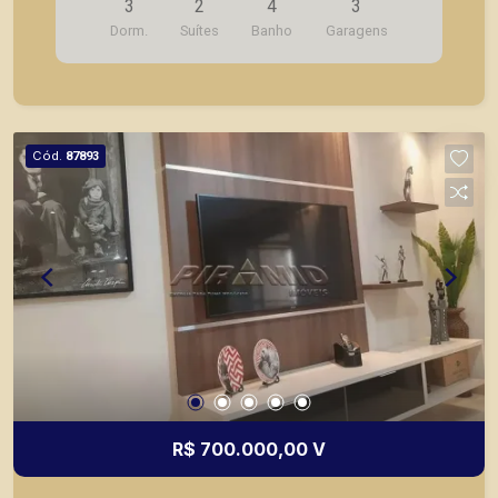
3
2
4
3
planejados; - Área de serviço; - Varanda gourmet;
Dorm.
Suítes
Banho
Garagens
- Ofurô; - 3 vagas de garagem. A Piramid tem
como objetivo atender seus clientes com
agilidade e segurança, em locação, vendas de
imóveis prontos, usados ou mesmo nos
principais lançamentos da cidade de Ribeirão
Cód.
87893
Preto.
R$ 700.000,00 V