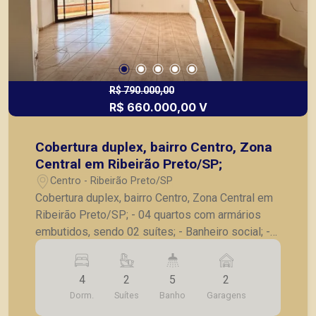
R$ 790.000,00
R$ 660.000,00 V
Cobertura duplex, bairro Centro, Zona
Central em Ribeirão Preto/SP;
Centro - Ribeirão Preto/SP
Cobertura duplex, bairro Centro, Zona Central em
Ribeirão Preto/SP; - 04 quartos com armários
embutidos, sendo 02 suítes; - Banheiro social; -
Sala para 02 ambientes; - Lavabo; - Cozinha com
armários; - Lavanderia; - Suíte de serviço; - Área
4
2
5
2
gourmet com churrasqueira; - Piscina; - Sauna; -
Dorm.
Suítes
Banho
Garagens
02 vagas de garagem. A Piramid tem como