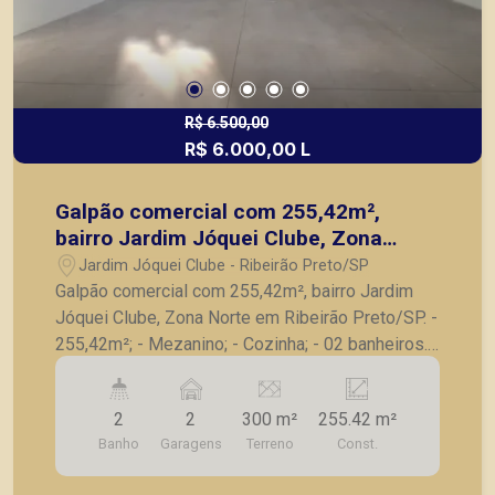
R$ 6.500,00
R$ 6.000,00 L
Galpão comercial com 255,42m²,
bairro Jardim Jóquei Clube, Zona
Norte em Ribeirão Preto/SP.
Jardim Jóquei Clube - Ribeirão Preto/SP
Galpão comercial com 255,42m², bairro Jardim
Jóquei Clube, Zona Norte em Ribeirão Preto/SP. -
255,42m²; - Mezanino; - Cozinha; - 02 banheiros.
A Piramid tem como objetivo atender seus
clientes com agilidade e segurança, em locação,
2
2
300 m²
255.42 m²
vendas de imóveis prontos, usados ou mesmo
Banho
Garagens
Terreno
Const.
nos principais lançamentos da cidade de Ribeirão
Preto.