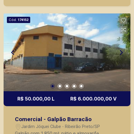
Cód.
174152
R$ 50.000,00 L
R$ 6.000.000,00 V
Comercial - Galpão Barracão
Jardim Jóquei Clube - Ribeirão Preto/SP
Galpão com 1.850 m², pátio e almoxarife