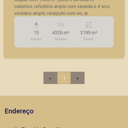
cobertos, refeitório amplo com varanda e 4 wcs,
vestiário amplo, recepção com wc, ar
condicionado, depósito, escritório, iluminação,
mezanino, terreno lateral com 720 m²,
15
4320 m²
3199 m²
estacionamento interno para diversos veículos,
Banho
Terreno
Const.
próximo ao Aeroporto.
«
1
»
Endereço