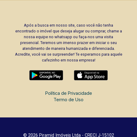
conveniências, papelarias, postos de
combustíveis etc a 2 minutos/ Cava do bosque:
2 minutos/ Excelentes hotéis: 2 a 5 minutos/
Após a busca em nosso site, caso você não tenha
Aeroporto estadual Leite Lopes: 10 minutos/
encontrado o imóvel que deseja alugar ou comprar, chame a
Mini rodoviária: 3 minutos/ Rodoviária
nossa equipe no whatsapp ou faça-nos uma visita
interestadual: 5 minutos/ Rodovia Anhanguera: 7
presencial. Teremos um imenso prazer em iniciar o seu
atendimento de maneira humanizada e diferenciada.
minutos/ São Paulo: 312 Km. Seja para vender,
Acredite, você vai se surpreender! Te esperamos para aquele
alugar ou adquirir seu imóvel entre em contato
cafezinho em nossa empresa!
com a Piramid Imóveis, a sua imobiliária em
Ribeirão Preto.
Política de Privacidade
Termo de Uso
© 2026 Piramid Imóveis Ltda - CRECI J-15102