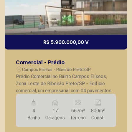
R$ 5.900.000,00 V
Comercial - Prédio
Campos Elíseos - Ribeirão Preto/SP
Prédio Comercial no Bairro Campos Elíseos,
Zona Leste de Ribeirão Preto/SP. - Edifício
comercial, uni empresarial com 04 pavimentos
de 200m² de área útil cada, sendo o térreo
dotado de 02 banheiros PNE, mais 03 lajes
4
17
667m²
800m²
dotadas de 02 banheiros cada (01 PNE + 01
Banho
Garagens
Terreno
Const.
convencional). O edifício recebeu ainda ampla
infraestrutura para ares condicionados SPLIT,